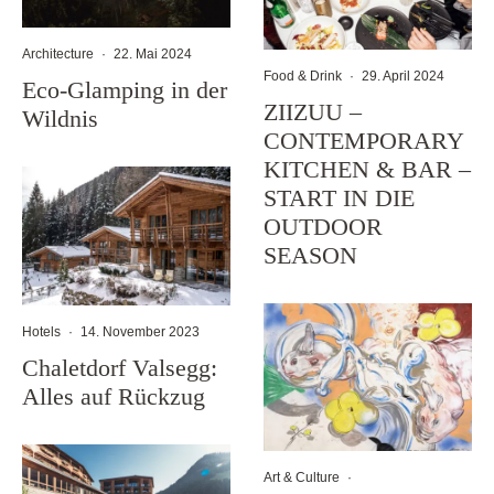
Architecture
·
22. Mai 2024
Food & Drink
·
29. April 2024
Eco-Glamping in der
ZIIZUU –
Wildnis
CONTEMPORARY
KITCHEN & BAR –
START IN DIE
OUTDOOR
SEASON
Hotels
·
14. November 2023
Chaletdorf Valsegg:
Alles auf Rückzug
Art & Culture
·