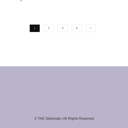
1
2
3
4
© THE Stylemate | All Rights Reserved