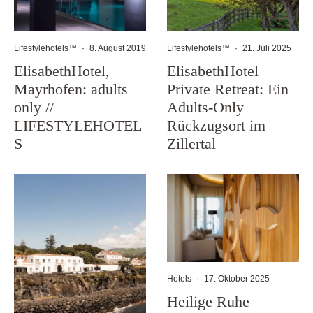
Lifestylehotels™
·
21. Juli 2025
Lifestylehotels™
·
8. August 2019
ElisabethHotel
ElisabethHotel,
Private Retreat: Ein
Mayrhofen: adults
Adults-Only
only //
Rückzugsort im
LIFESTYLEHOTEL
Zillertal
S
Hotels
·
17. Oktober 2025
Heilige Ruhe