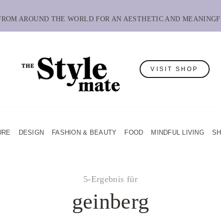
 FROM AROUND THE WORLD FOR AN AESTHETIC AND MEANINGF
VISIT SHOP
URE
DESIGN
FASHION & BEAUTY
FOOD
MINDFUL LIVING
S
5-Ergebnis für
geinberg