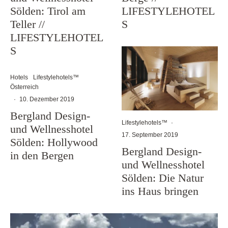
LIFESTYLEHOTEL
Sölden: Tirol am
S
Teller //
LIFESTYLEHOTEL
S
Hotels
Lifestylehotels™
Österreich
·
10. Dezember 2019
Bergland Design-
Lifestylehotels™
·
und Wellnesshotel
17. September 2019
Sölden: Hollywood
Bergland Design-
in den Bergen
und Wellnesshotel
Sölden: Die Natur
ins Haus bringen