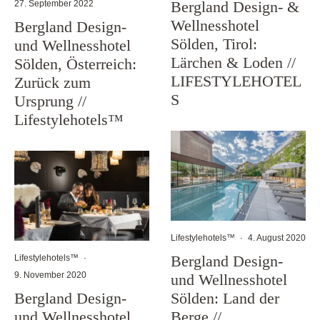
Bergland Design- &
27. September 2022
Wellnesshotel
Bergland Design-
Sölden, Tirol:
und Wellnesshotel
Lärchen & Loden //
Sölden, Österreich:
LIFESTYLEHOTEL
Zurück zum
S
Ursprung //
Lifestylehotels™
Lifestylehotels™
·
4. August 2020
Bergland Design-
Lifestylehotels™
·
9. November 2020
und Wellnesshotel
Sölden: Land der
Bergland Design-
Berge //
und Wellnesshotel