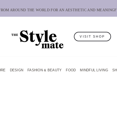
 FROM AROUND THE WORLD FOR AN AESTHETIC AND MEANINGF
VISIT SHOP
URE
DESIGN
FASHION & BEAUTY
FOOD
MINDFUL LIVING
S