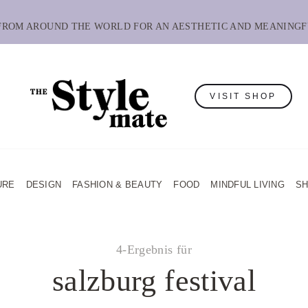
 FROM AROUND THE WORLD FOR AN AESTHETIC AND MEANINGF
VISIT SHOP
URE
DESIGN
FASHION & BEAUTY
FOOD
MINDFUL LIVING
S
4-Ergebnis für
salzburg festival