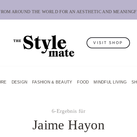
 FROM AROUND THE WORLD FOR AN AESTHETIC AND MEANINGF
VISIT SHOP
URE
DESIGN
FASHION & BEAUTY
FOOD
MINDFUL LIVING
S
6-Ergebnis für
Jaime Hayon