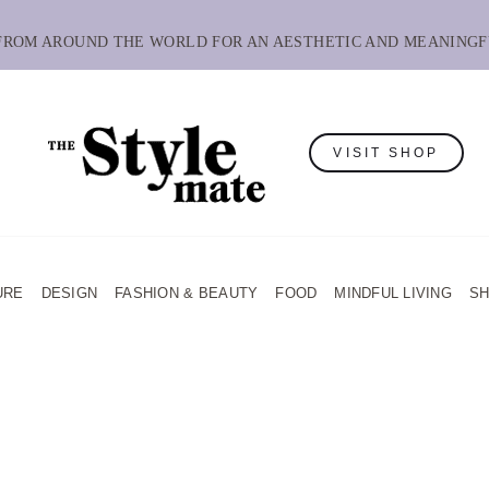
 FROM AROUND THE WORLD FOR AN AESTHETIC AND MEANINGF
VISIT SHOP
URE
DESIGN
FASHION & BEAUTY
FOOD
MINDFUL LIVING
S