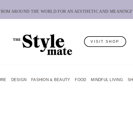
 FROM AROUND THE WORLD FOR AN AESTHETIC AND MEANINGF
VISIT SHOP
URE
DESIGN
FASHION & BEAUTY
FOOD
MINDFUL LIVING
S