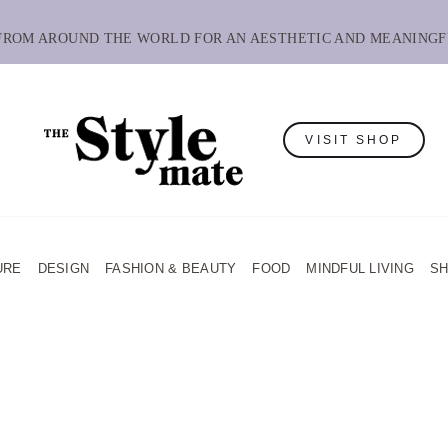
 FROM AROUND THE WORLD FOR AN AESTHETIC AND MEANINGF
VISIT SHOP
URE
DESIGN
FASHION & BEAUTY
FOOD
MINDFUL LIVING
S