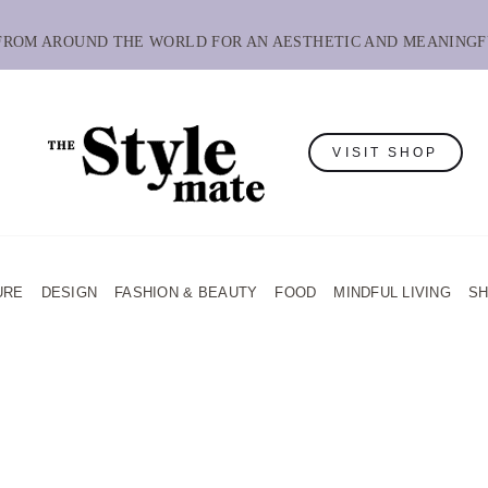
 FROM AROUND THE WORLD FOR AN AESTHETIC AND MEANINGF
VISIT SHOP
URE
DESIGN
FASHION & BEAUTY
FOOD
MINDFUL LIVING
S