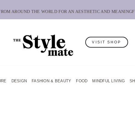
 FROM AROUND THE WORLD FOR AN AESTHETIC AND MEANINGF
VISIT SHOP
URE
DESIGN
FASHION & BEAUTY
FOOD
MINDFUL LIVING
S