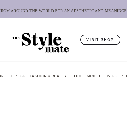
 FROM AROUND THE WORLD FOR AN AESTHETIC AND MEANINGF
VISIT SHOP
URE
DESIGN
FASHION & BEAUTY
FOOD
MINDFUL LIVING
S