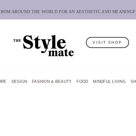
 FROM AROUND THE WORLD FOR AN AESTHETIC AND MEANINGF
VISIT SHOP
URE
DESIGN
FASHION & BEAUTY
FOOD
MINDFUL LIVING
S