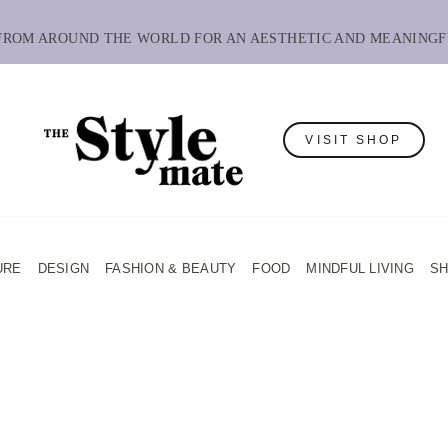
 FROM AROUND THE WORLD FOR AN AESTHETIC AND MEANINGF
VISIT SHOP
URE
DESIGN
FASHION & BEAUTY
FOOD
MINDFUL LIVING
S