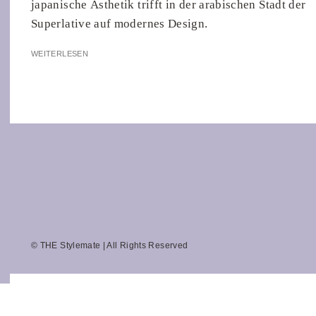
japanische Ästhetik trifft in der arabischen Stadt der
Superlative auf modernes Design.
WEITERLESEN
© THE Stylemate | All Rights Reserved