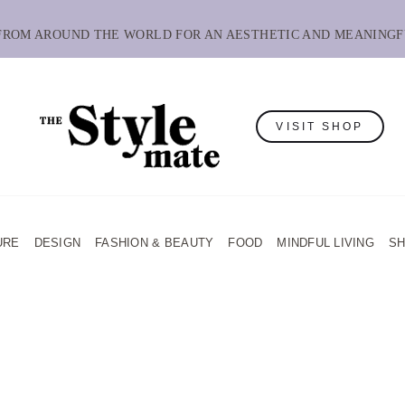
 FROM AROUND THE WORLD FOR AN AESTHETIC AND MEANINGF
VISIT SHOP
URE
DESIGN
FASHION & BEAUTY
FOOD
MINDFUL LIVING
S