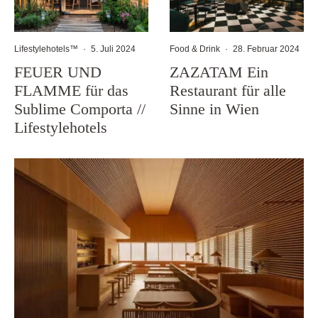
Lifestylehotels™
·
5. Juli 2024
Food & Drink
·
28. Februar 2024
FEUER UND
ZAZATAM Ein
FLAMME für das
Restaurant für alle
Sublime Comporta //
Sinne in Wien
Lifestylehotels