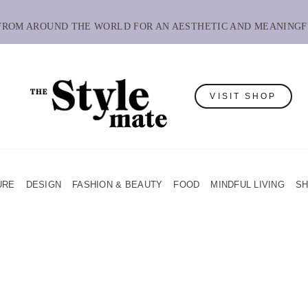
 FROM AROUND THE WORLD FOR AN AESTHETIC AND MEANINGF
VISIT SHOP
URE
DESIGN
FASHION & BEAUTY
FOOD
MINDFUL LIVING
S