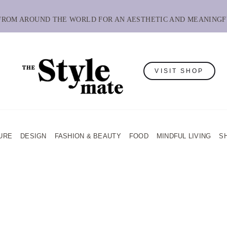
 FROM AROUND THE WORLD FOR AN AESTHETIC AND MEANINGF
VISIT SHOP
URE
DESIGN
FASHION & BEAUTY
FOOD
MINDFUL LIVING
S