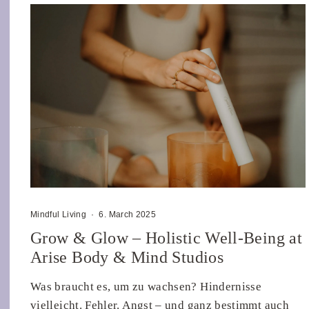
Mindful Living
·
6. March 2025
Grow & Glow – Holistic Well-Being at
Arise Body & Mind Studios
Was braucht es, um zu wachsen? Hindernisse
vielleicht. Fehler. Angst – und ganz bestimmt auch