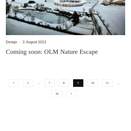
Design
·
3. August 2023
Coming soon: OLM Nature Escape
1
…
7
8
9
10
11
…
16