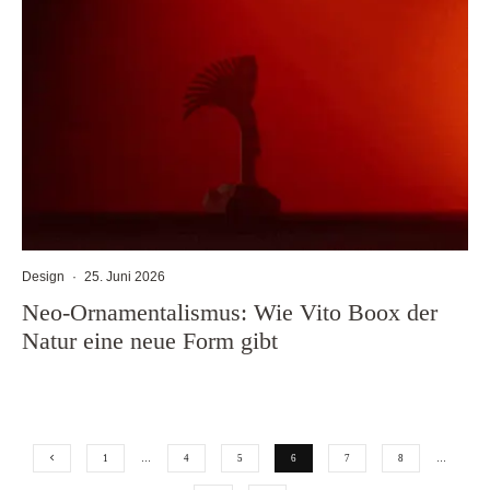
Design
·
25. Juni 2026
Neo-Ornamentalismus: Wie Vito Boox der
Natur eine neue Form gibt
1
…
4
5
6
7
8
…