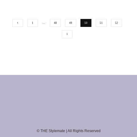
1
…
48
49
50
51
52
© THE Stylemate | All Rights Reserved