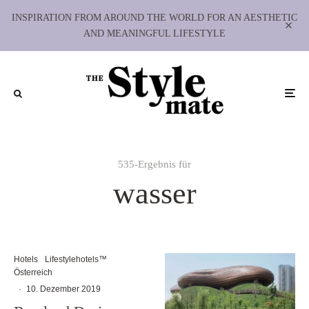
INSPIRATION FROM AROUND THE WORLD FOR AN AESTHETIC
AND MEANINGFUL LIFESTYLE
535-Ergebnis für
wasser
Hotels
Lifestylehotels™
Österreich
·
10. Dezember 2019