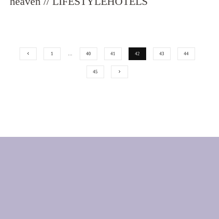
heaven // LIFESTYLEHOTELS
1
…
40
41
42
43
44
45