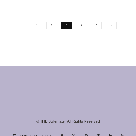
1
2
3
4
5
© THE Stylemate | All Rights Reserved