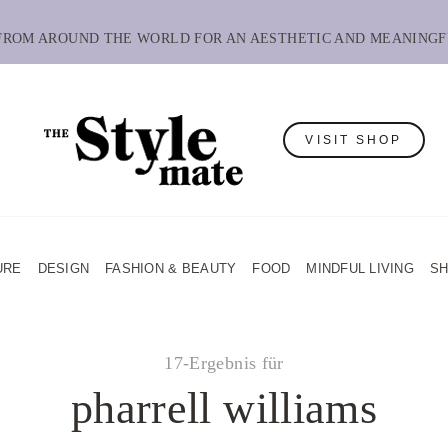
 FROM AROUND THE WORLD FOR AN AESTHETIC AND MEANINGF
VISIT SHOP
URE
DESIGN
FASHION & BEAUTY
FOOD
MINDFUL LIVING
S
17-Ergebnis für
pharrell williams