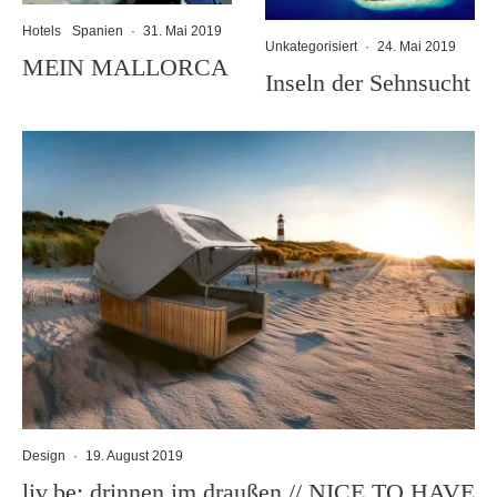
Hotels
Spanien
·
31. Mai 2019
Unkategorisiert
·
24. Mai 2019
MEIN MALLORCA
Inseln der Sehnsucht
Design
·
19. August 2019
liv.be: drinnen im draußen // NICE TO HAVE