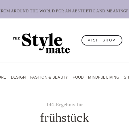
 FROM AROUND THE WORLD FOR AN AESTHETIC AND MEANINGF
VISIT SHOP
URE
DESIGN
FASHION & BEAUTY
FOOD
MINDFUL LIVING
S
144-Ergebnis für
frühstück